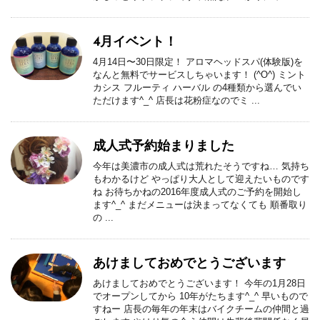
4月イベント！
4月14日〜30日限定！ アロマヘッドスパ(体験版)を
なんと無料でサービスしちゃいます！ (^O^) ミント
カシス フルーティ ハーバル の4種類から選んでい
ただけます^_^ 店長は花粉症なのでミ ...
成人式予約始まりました
今年は美濃市の成人式は荒れたそうですね… 気持ち
もわかるけど やっぱり大人として迎えたいものです
ね お待ちかねの2016年度成人式のご予約を開始し
ます^_^ まだメニューは決まってなくても 順番取り
の ...
あけましておめでとうございます
あけましておめでとうございます！ 今年の1月28日
でオープンしてから 10年がたちます^_^ 早いもので
すねー 店長の毎年の年末はバイクチームの仲間と過