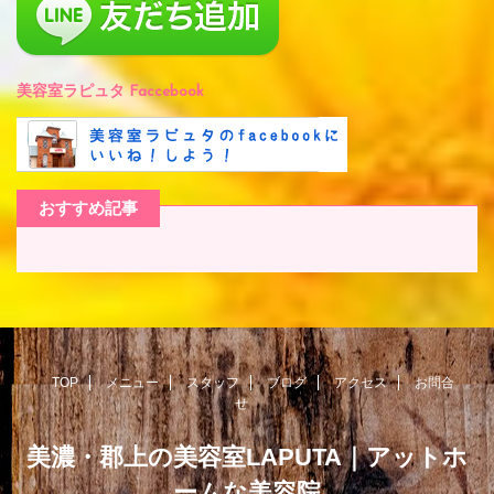
美容室ラピュタ Faccebook
おすすめ記事
TOP
メニュー
スタッフ
ブログ
アクセス
お問合
せ
美濃・郡上の美容室LAPUTA｜アットホ
ームな美容院