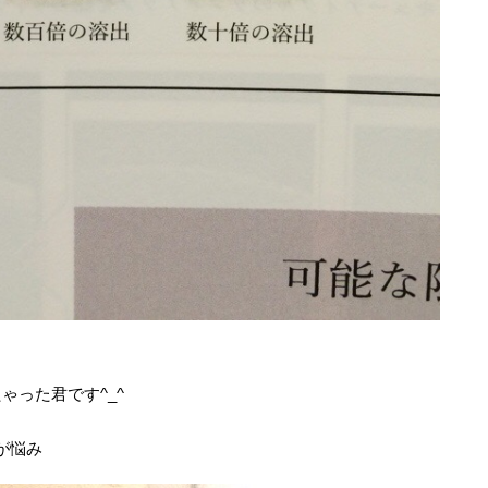
ゃった君です^_^
が悩み